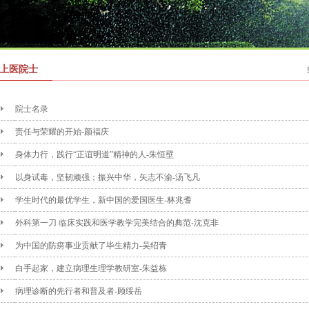
上医院士
院士名录
责任与荣耀的开始-颜福庆
身体力行，践行“正谊明道”精神的人-朱恒壁
以身试毒，坚韧顽强；振兴中华，矢志不渝-汤飞凡
学生时代的最优学生，新中国的爱国医生-林兆耆
外科第一刀 临床实践和医学教学完美结合的典范-沈克非
为中国的防痨事业贡献了毕生精力-吴绍青
白手起家，建立病理生理学教研室-朱益栋
病理诊断的先行者和普及者-顾绥岳