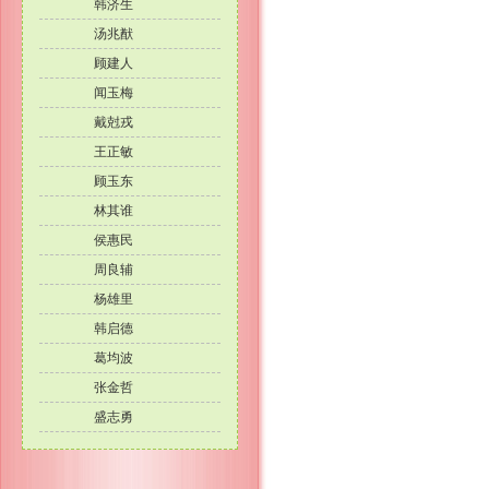
韩济生
汤兆猷
顾建人
闻玉梅
戴尅戎
王正敏
顾玉东
林其谁
侯惠民
周良辅
杨雄里
韩启德
葛均波
张金哲
盛志勇