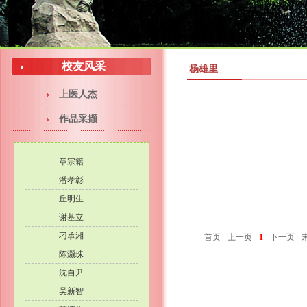
校友风采
杨雄里
上医人杰
作品采撷
章宗籍
潘孝彰
丘明生
谢基立
刁承湘
首页
上一页
1
下一页
陈灏珠
沈自尹
吴新智