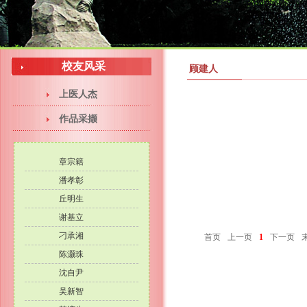
校友风采
顾建人
上医人杰
作品采撷
章宗籍
潘孝彰
丘明生
谢基立
刁承湘
首页
上一页
1
下一页
陈灏珠
沈自尹
吴新智