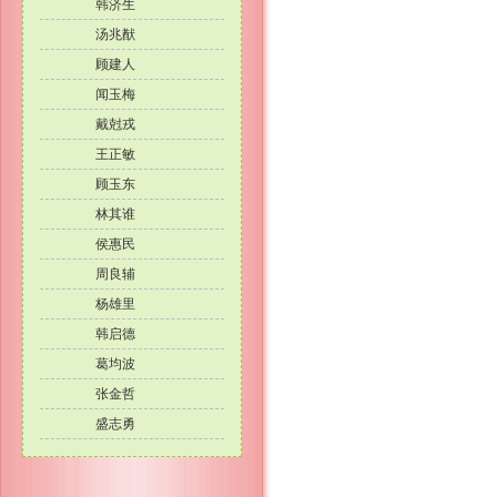
韩济生
汤兆猷
顾建人
闻玉梅
戴尅戎
王正敏
顾玉东
林其谁
侯惠民
周良辅
杨雄里
韩启德
葛均波
张金哲
盛志勇